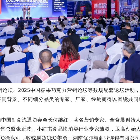
销论坛、2025中国糖果巧克力营销论坛等数场配套论坛活动
不同背景、不同细分品类的专家、厂家、经销商得以围绕共同
，由中国副食流通协会会长何继红，著名营销专家、全食展创始
售总监张正波，小红书食品快消类行业专家陆叙，卫高创始人
EO徐永刚，牧鲸易货CEO姜勇，湖南优尔惠商业连锁有限公