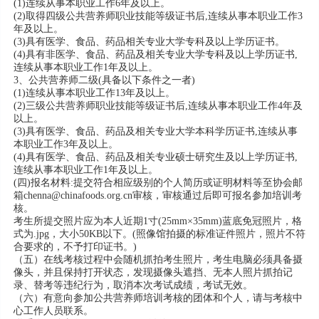
(1)连续从事本职业工作6年及以上。
(2)取得四级公共营养师职业技能等级证书后,连续从事本职业工作3
年及以上。
(3)具有医学、食品、药品相关专业大学专科及以上学历证书。
(4)具有非医学、食品、药品及相关专业大学专科及以上学历证书,
连续从事本职业工作1年及以上。
3、公共营养师二级(具备以下条件之一者)
(1)连续从事本职业工作13年及以上。
(2)三级公共营养师职业技能等级证书后,连续从事本职业工作4年及
以上。
(3)具有医学、食品、药品及相关专业大学本科学历证书,连续从事
本职业工作3年及以上。
(4)具有医学、食品、药品及相关专业硕士研究生及以上学历证书,
连续从事本职业工作1年及以上。
(四)报名材料:提交符合相应级别的个人简历或证明材料等至协会邮
箱chenna@chinafoods.org.cn审核，审核通过后即可报名参加培训考
核。
考生所提交照片应为本人近期1寸(25mm×35mm)蓝底免冠照片，格
式为.jpg，大小50KB以下。(照像馆拍摄的标准证件照片，照片不符
合要求的，不予打印证书。)
（五）在线考核过程中会随机抓拍考生照片，考生电脑必须具备摄
像头，并且保持打开状态，发现摄像头遮挡、无本人照片抓拍记
录、替考等违纪行为，取消本次考试成绩，考试无效。
（六）有意向参加公共营养师培训考核的团体和个人，请与考核中
心工作人员联系。