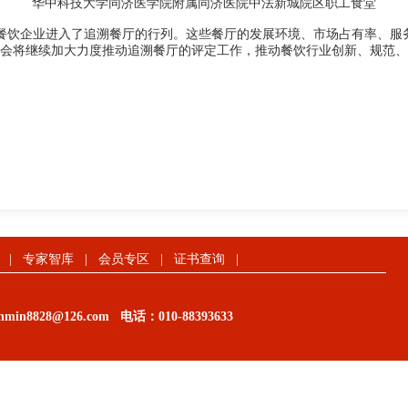
华中科技大学同济医学院附属同济医院中法新城院区职工食堂
餐饮企业进入了追溯餐厅的行列。这些餐厅的发展环境、市场占有率、服
会将继续加大力度推动追溯餐厅的评定工作，推动餐饮行业创新、规范、
|
专家智库
|
会员专区
|
证书查询
|
in8828@126.com
电话：
010-88393633