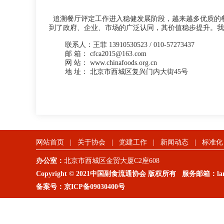
追溯餐厅评定工作进入稳健发展阶段，越来越多优质的
到了政府、企业、市场的广泛认同，其价值稳步提升。我
联系人：王菲 13910530523 / 010-57273437
邮 箱： cfca2015@163.com
网 站： www.chinafoods.org.cn
地 址： 北京市西城区复兴门内大街45号
网站首页
|
关于协会
|
党建工作
|
新闻动态
|
标准化
办公室：
北京市西城区金贸大厦C2座608
Copyright © 2021中国副食流通协会 版权所有 服务邮箱：lanm
备案号：
京ICP备09030400号